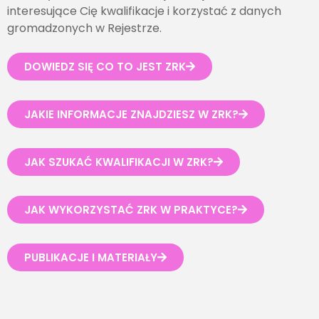
interesujące Cię kwalifikacje i korzystać z danych
gromadzonych w Rejestrze.
DOWIEDZ SIĘ CO TO JEST ZRK
JAKIE INFORMACJE ZNAJDZIESZ W ZRK?
JAK SZUKAĆ KWALIFIKACJI W ZRK?
JAK WYKORZYSTAĆ ZRK W PRAKTYCE?
PUBLIKACJE I MATERIAŁY