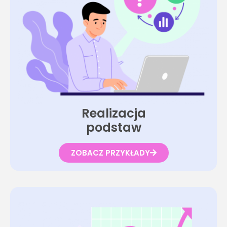
Realizacja
p
o
d
s
t
a
w
y
ZOBACZ PRZYKŁADY