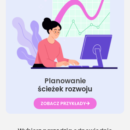
Planowanie
ś
c
i
e
ż
e
k
r
o
z
w
o
j
u
ZOBACZ PRZYKŁADY